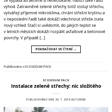
že vypadá atraktivně a neokoukaně, nabízí také řadu
výhod. Zatravněné zelené střechy totiž izolují střechu,
vytvářejí příjemné mikroklima, chrání střešní krytinu a
v neposlední řadě také dokáží vdechnout střeše zcela
nový vzhled. Stačí si uvědomit, do jakých teplot se
v letních měsících dokáží rozpálit asfaltové a betonové
povrchy. V případě […]
POKRAČOVAT VE ČTENÍ
→
Publikováno v
ECOSEDUM PACK
ECOSEDUM PACK
Instalace zelené střechy: nic složitého
PUBLIKOVÁNO DNE
30. 7. 2019
AUTOREM