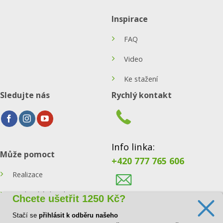
Inspirace
FAQ
Video
Ke stažení
Sledujte nás
Rychlý kontakt
Info linka:
Může pomoct
+420 777 765 606
Realizace
Technický detail
Chcete ušetřit 1250 Kč?
E-mail:
Tipy a rady
Stačí se
přihlásit k odběru našeho