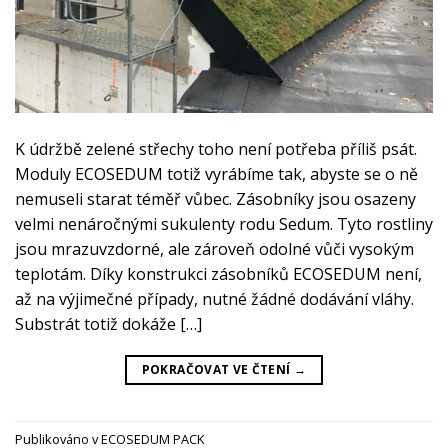
K údržbě zelené střechy toho není potřeba příliš psát.
Moduly ECOSEDUM totiž vyrábíme tak, abyste se o ně
nemuseli starat téměř vůbec. Zásobníky jsou osazeny
velmi nenáročnými sukulenty rodu Sedum. Tyto rostliny
jsou mrazuvzdorné, ale zároveň odolné vůči vysokým
teplotám. Díky konstrukci zásobníků ECOSEDUM není,
až na výjimečné případy, nutné žádné dodávání vláhy.
Substrát totiž dokáže […]
POKRAČOVAT VE ČTENÍ
→
Publikováno v
ECOSEDUM PACK