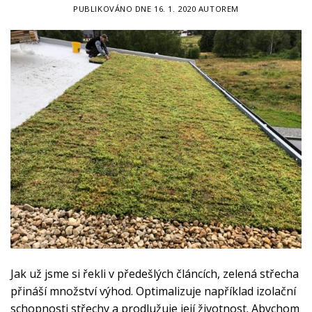
PUBLIKOVÁNO DNE
16. 1. 2020
AUTOREM
Jak už jsme si řekli v předešlých článcích, zelená střecha
přináší množství výhod. Optimalizuje například izolační
schopnosti střechy a prodlužuje její životnost. Abychom