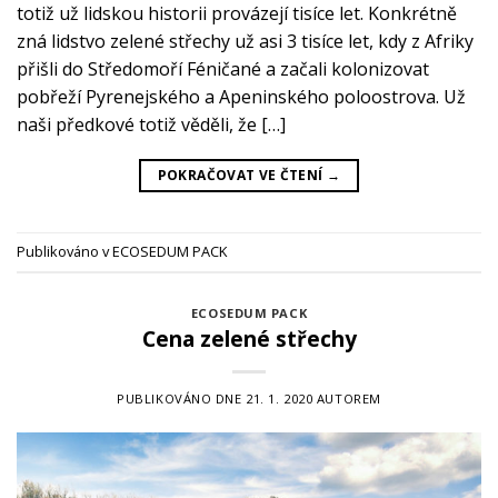
totiž už lidskou historii provázejí tisíce let. Konkrétně
zná lidstvo zelené střechy už asi 3 tisíce let, kdy z Afriky
přišli do Středomoří Féničané a začali kolonizovat
pobřeží Pyrenejského a Apeninského poloostrova. Už
naši předkové totiž věděli, že […]
POKRAČOVAT VE ČTENÍ
→
Publikováno v
ECOSEDUM PACK
ECOSEDUM PACK
Cena zelené střechy
PUBLIKOVÁNO DNE
21. 1. 2020
AUTOREM